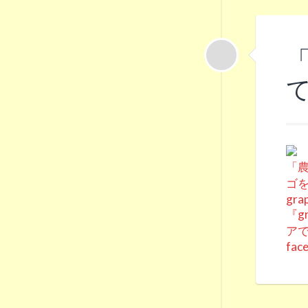
「
て
「農
ゴ
grap
『g
ア
fac