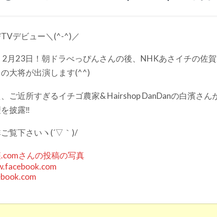
TVデビュー＼(^-^)／
 2月23日！朝ドラべっぴんさんの後、NHKあさイチの佐
の大将が出演します(^^)
、ご近所すぎるイチゴ農家& Hairshop DanDanの白濱
を披露‼︎
ご覧下さいヽ(´▽｀)/
.comさんの投稿の写真
.facebook.com
ebook.com