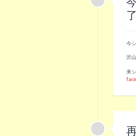
了
今シ
沢山
来
fac
再