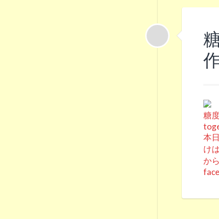
作
糖度
tog
本日
けは
か
fac