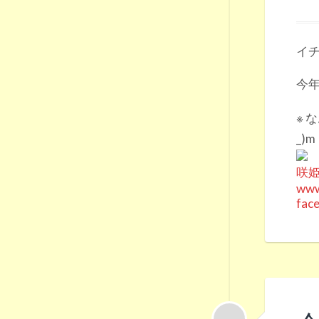
イチ
今年
※ 
_)m
咲姫
www
fac