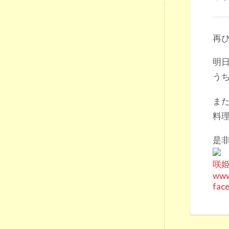
再び
明日
うち
また
料理
是非
咲姫
www
fac