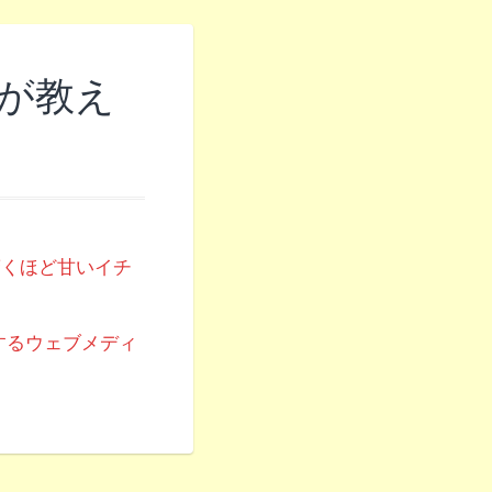
Oが教え
驚くほど甘いイチ
するウェブメディ